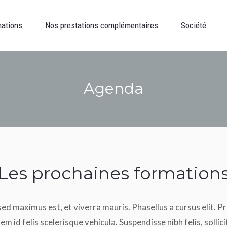
Nos prestations complémentaires
Société
Recettes
mations
Nos prestations complémentaires
Société
Agenda
Les prochaines formation
sed maximus est, et viverra mauris. Phasellus a cursus elit. P
em id felis scelerisque vehicula. Suspendisse nibh felis, sollic