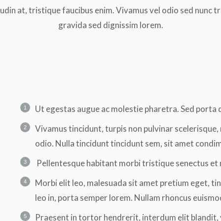
itudin at, tristique faucibus enim. Vivamus vel odio sed nunc tr
gravida sed dignissim lorem.
Ut egestas augue ac molestie pharetra. Sed porta d
Vivamus tincidunt, turpis non pulvinar scelerisque, 
odio. Nulla tincidunt tincidunt sem, sit amet cond
Pellentesque habitant morbi tristique senectus et
Morbi elit leo, malesuada sit amet pretium eget, tin
leo in, porta semper lorem. Nullam rhoncus euismod 
Praesent in tortor hendrerit, interdum elit blandit,