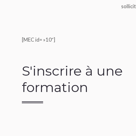
sollic
[MEC id= »10″]
S'inscrire à une
formation