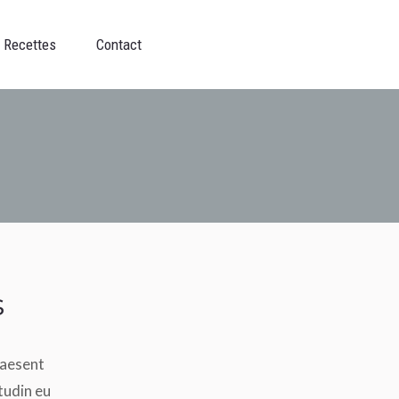
Contact
Recettes
Contact
s
raesent
itudin eu