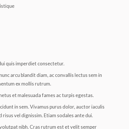
istique
ui quis imperdiet consectetur.
nunc arcu blandit diam, ac convallis lectus sem in
imentum ex mollis rutrum.
 netus et malesuada fames ac turpis egestas.
cidunt in sem. Vivamus purus dolor, auctor iaculis
risus vel dignissim. Etiam sodales ante dui.
 volutpat nibh. Cras rutrum est et velit semper