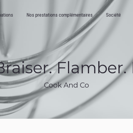
Nos prestations complémentaires
Société
Recettes
mations
Nos prestations complémentaires
Société
Braiser. Flamber. R
Cook And Co